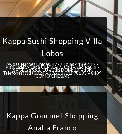
Kappa Sushi Shopping Villa
Lobos
Av. das Nações Unidas, 4777 Lojas 418 e 419 –
Piso Lazer – Lapa CEP 05477000 – São Paulo –
SP SEG a SÁB: 10 – 21h DOM: 14 – 19h
Telefones: (11) 3024 – 3763 || (11) 98133 – 8409
COMO CHEGAR
Kappa Gourmet Shopping
Analia Franco