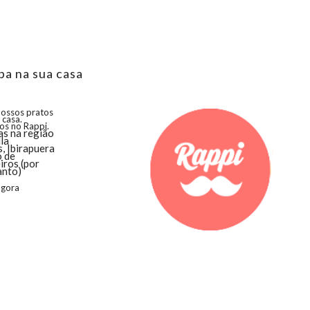
pa na sua casa
nossos pratos
 casa.
os no Rappi.
s na região
lla
, Ibirapuera
o de
iros (por
anto)
agora