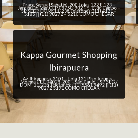
Praça Samuel Sabatini, 200 Lojas 122 E 123 –
Jardim Do Mar CEP 09750-902 – S. B. do Campo –
SP SEG / DOM: 11-23h Telefones: (11) 4121 –
5185 || (11) 98272 – 5210
COMO CHEGAR
Kappa Gourmet Shopping
Ibirapuera
Av. Ibirapuera, 3101 – Loja 131 Piso Jurupis –
Moema CEP 04029-200 – São Paulo – SP SEG /
DOM: 11-23h Telefones: (11) 5561 9492 || (11)
98272 5191
COMO CHEGAR