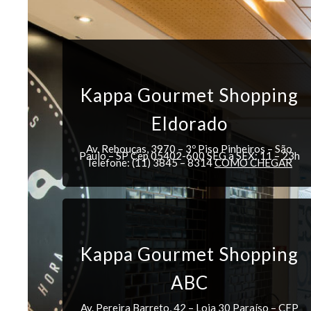
Kappa Gourmet Shopping
Eldorado
Av. Rebouças, 3970 – 3º Piso Pinheiros – São
Paulo – SP Cep 05402-600 SEG a SEX: 11 – 23h
Telefone: (11) 3845 – 8314
COMO CHEGAR
Kappa Gourmet Shopping
ABC
Av. Pereira Barreto, 42 – Loja 30 Paraíso – CEP