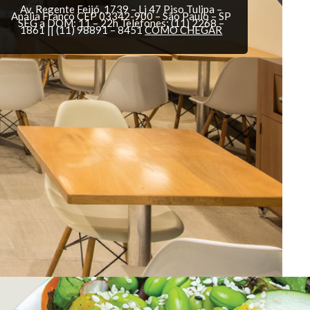
Av. Regente Feijó, 1739 – Lj 47
Piso Tulipa –
Anália Franco
CEP 03342-900 – São Paulo – SP
SEG a DOM:
11 – 22h
Telefones:
(11) 2268 –
1861 || (11) 98891 – 8451
COMO CHEGAR