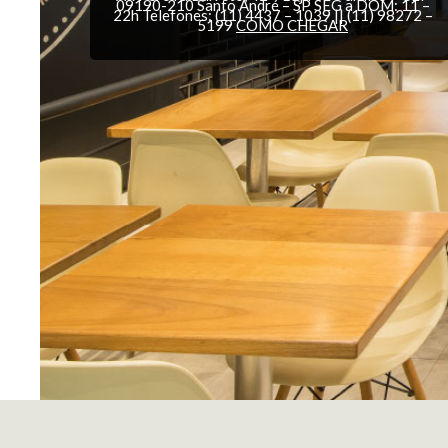
09190-210 Santo André – SP SEG a DOM: 11 –
22h Telefones: (11) 4437 – 1039 || (11) 98272 –
5199
COMO CHEGAR