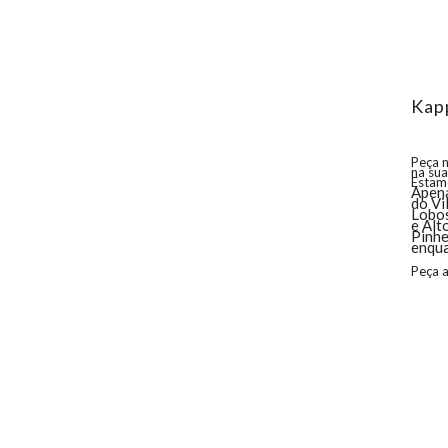
Kap
Peça 
na sua
Estam
Apena
do Vi
Lobos
e Alt
Pinhe
enqu
Peça 