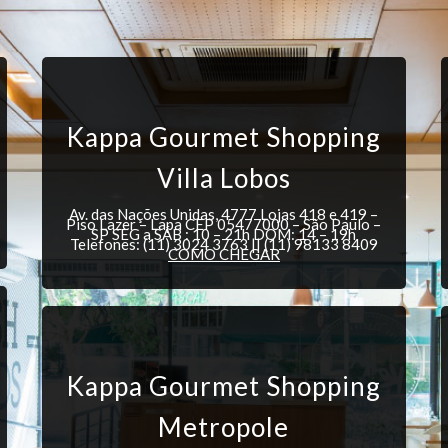
Kappa Gourmet Shopping
Villa Lobos
Av. das Nações Unidas, 4777 Lojas 418 e 419 –
Piso Lazer – Lapa CEP 05477000 – São Paulo –
SP SEG a SÁB : 10 – 21h DOM: 14 – 19h
Telefones: (11) 3024 3763 || (11) 98133 8409
COMO CHEGAR
Kappa Gourmet Shopping
Metropole