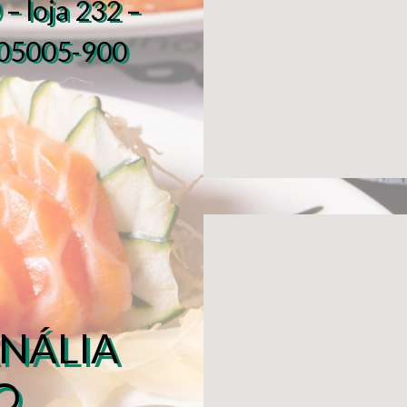
 – loja 232 –
: 05005-900
NÁLIA
O