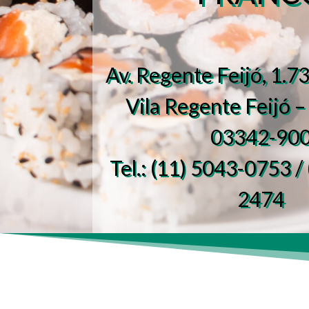
Av. Regente Feijó, 1.73
Vila Regente Feijó –
03342-90
Tel.: (11) 5043-0753 /
2474